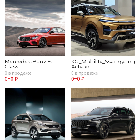
Mercedes-Benz E-
KG_Mobility_Ssangyong
Class
Actyon
0 в продаже
0 в продаже
0–0 ₽
0–0 ₽