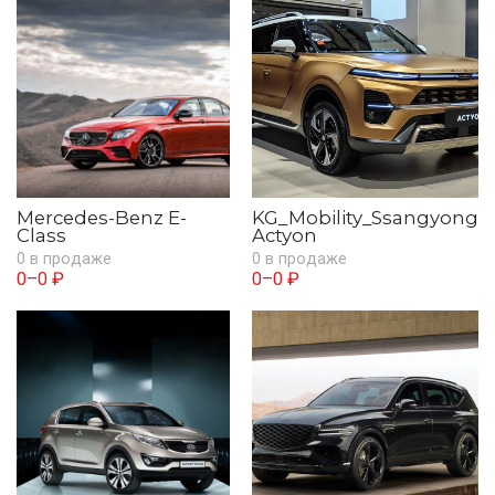
Mercedes-Benz E-
KG_Mobility_Ssangyong
Class
Actyon
0 в продаже
0 в продаже
0–0 ₽
0–0 ₽