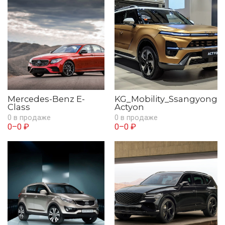
Mercedes-Benz E-
KG_Mobility_Ssangyong
Class
Actyon
0 в продаже
0 в продаже
0–0 ₽
0–0 ₽