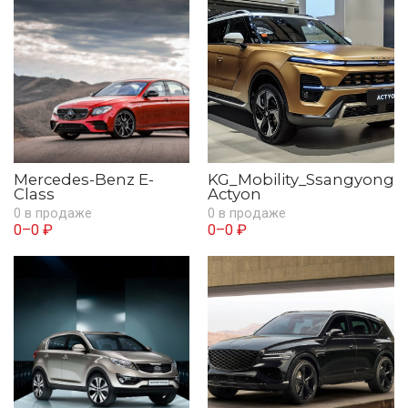
Mercedes-Benz E-
KG_Mobility_Ssangyong
Class
Actyon
0 в продаже
0 в продаже
0–0 ₽
0–0 ₽