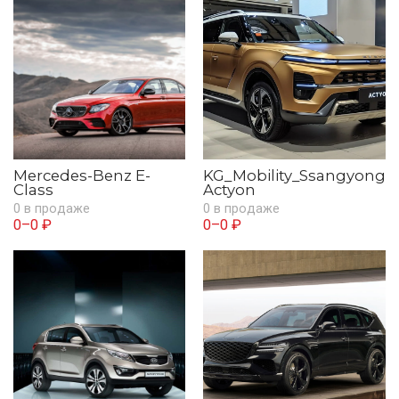
Mercedes-Benz E-
KG_Mobility_Ssangyong
Class
Actyon
0 в продаже
0 в продаже
0–0 ₽
0–0 ₽