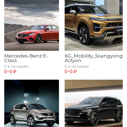
Mercedes-Benz E-
KG_Mobility_Ssangyong
Class
Actyon
0 в продаже
0 в продаже
0–0 ₽
0–0 ₽