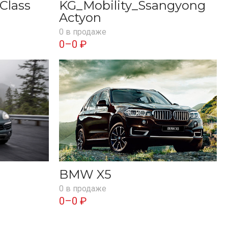
Class
KG_Mobility_Ssangyong
Actyon
0 в продаже
0–0 ₽
BMW X5
0 в продаже
0–0 ₽