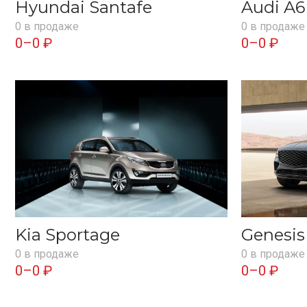
Hyundai Santafe
Audi A6
0 в продаже
0 в продаже
0–0 ₽
0–0 ₽
Kia Sportage
Genesi
0 в продаже
0 в продаже
0–0 ₽
0–0 ₽