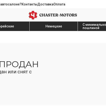
 автосалоне?
Контакты
Доставка
Оплата
С минимальн
орейские
Немецкие
пошлиной
 ПРОДАН
ан или снят с