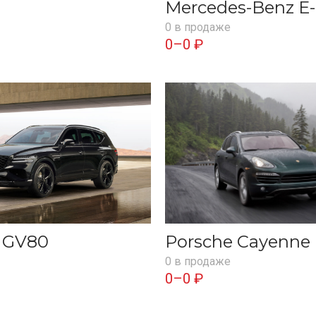
Mercedes-Benz E-
0 в продаже
0–0 ₽
s GV80
Porsche Cayenne
0 в продаже
0–0 ₽