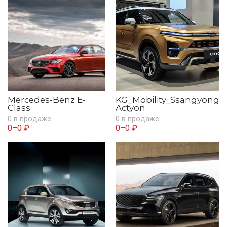
Mercedes-Benz E-
KG_Mobility_Ssangyong
Class
Actyon
0 в продаже
0 в продаже
0–0 ₽
0–0 ₽