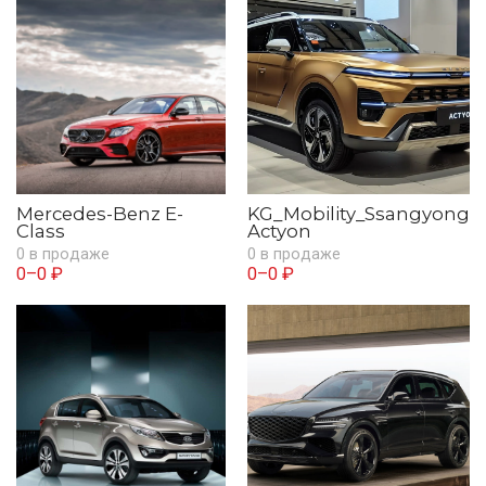
Mercedes-Benz E-
KG_Mobility_Ssangyong
Class
Actyon
0 в продаже
0 в продаже
0–0 ₽
0–0 ₽