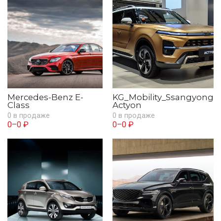
Mercedes-Benz E-
KG_Mobility_Ssangyong
Class
Actyon
0 в продаже
0 в продаже
0–0 ₽
0–0 ₽